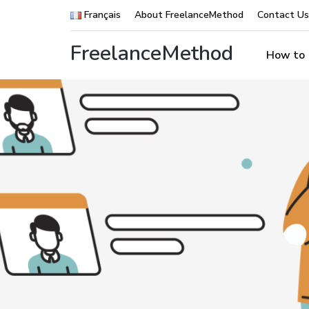
Français
About FreelanceMethod
Contact U
FreelanceMethod
How to