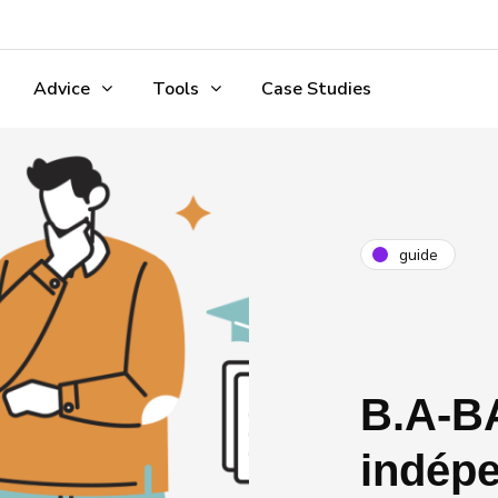
s
Advice
Tools
Case Studies
guide
B.A-BA
indép