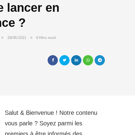
e lancer en
nce ?
28/05/2021
6 Mins read
Salut & Bienvenue ! Notre contenu
vous parle ? Soyez parmi les
premiers à être informés des