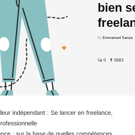
bien s
freela
By
Emmanuel Sanya
0
5681
leur indépendant : Se lancer en freelance,
professionnelle
ence : sur la base de quelles compétences